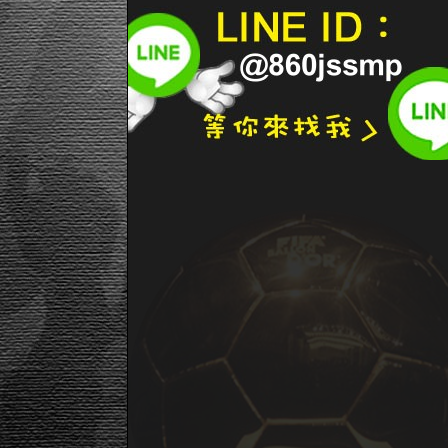
世大運宣傳 好遜！
聯合
03:19
海碩女網／當教練熱身 莊佳容今爭雙..
聯合
03:19
海碩女網／腹肌拉傷 韓杜可娃忍痛棄..
聯合
03:19
東京擁25個足球學校 羨煞台體大教..
聯合
04:03
海碩女網／革命七次 李珮琪進會內賽..
聯合
04:03
海碩女網／「十年勇網直前」 號召冠..
聯合
04:03
金鶯前車之鑑 小熊要卯起來用終結者..
聯合
09:12
多倫多要抓扔酒罐球迷 祭出一千美元..
聯合
09:11
金鶯冰凍救援王 教頭蕭瓦特表態後悔..
聯合
09:09