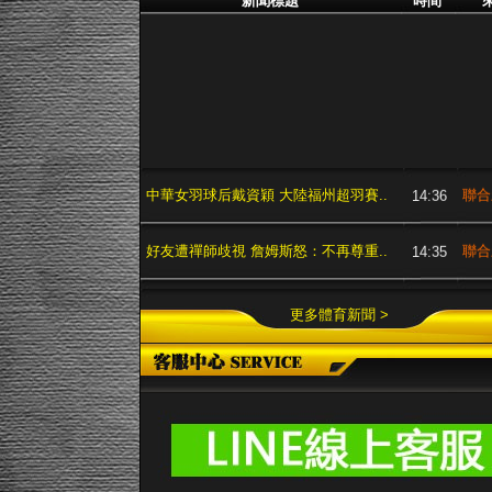
新聞標題
時間
中華女羽球后戴資穎 大陸福州超羽賽..
聯合
14:36
好友遭禪師歧視 詹姆斯怒：不再尊重..
聯合
14:35
日職／回鍋日本 廖任磊加盟讀賣巨人..
聯合
03:45
更多體育新聞 >
中職／打造職棒「悍將」 富邦新隊名..
聯合
03:45
格林：我是NBA最佳球員
聯合
03:31
林書豪掛免戰牌 快艇痛宰籃網..
聯合
03:27