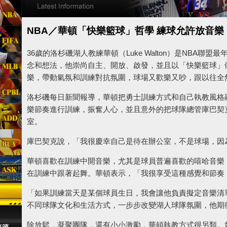
NBA／華頓「快樂籃球」哲學 練球允許放音樂
36歲的洛杉磯湖人教練華頓（Luke Walton）是NBA
念和想法，他崇尚自主、開放、啟發，並且以「快樂籃球」
樂，帶動氣氛和訓練對抗氛圍，球場又歡樂又吵，跟以往全
洛杉磯每日新聞報導，華頓把勇士訓練方式和自己執教風格
樂節奏進行訓練，振奮人心，並且意外的把球隊總管庫巴契克（Mi
室。
庫巴契克說，「我很慶幸自己是待在辦公室，不是球場，因
華頓喜歡在訓練中開音樂，尤其是球員普遍喜歡的嘻哈音樂
在訓練中跟著起舞。華頓表示，「我很享受這種感覺和節奏
「如果訓練當天是某個球員生日，我會讓他負責擬定音樂清
不同球隊文化和生活方式，一步步改變湖人球隊氛圍，他期
除放鬆，凝聚團隊，還有小小激勵，華頓執教方式很另類。如