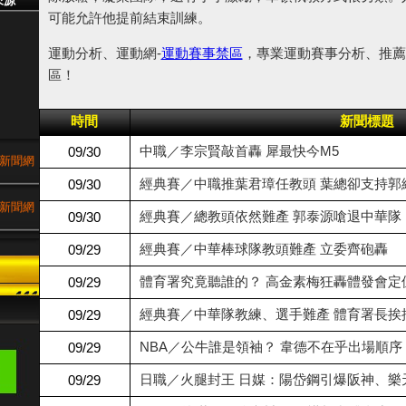
來源
可能允許他提前結束訓練。
運動分析、運動網-
運動賽事禁區
，專業運動賽事分析、推薦
區！
時間
新聞標題
新聞網
中職／李宗賢敲首轟 犀最快今M5
09/30
經典賽／中職推葉君璋任教頭 葉總卻支持郭
09/30
新聞網
經典賽／總教頭依然難產 郭泰源嗆退中華隊
09/30
新聞網
經典賽／中華棒球隊教頭難產 立委齊砲轟
09/29
體育署究竟聽誰的？ 高金素梅狂轟體發會定
新聞網
09/29
經典賽／中華隊教練、選手難產 體育署長挨
09/29
新聞網
NBA／公牛誰是領袖？ 韋德不在乎出場順序
09/29
新聞網
日職／火腿封王 日媒：陽岱鋼引爆阪神、樂
09/29