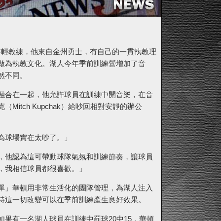
聯盟最年輕教練，他來自金州勇士，有自己的一貫執教理
做為執教文化。湖人今年季前訓練營增加了音
然不同。
融合在一起，他允許球員在訓練中開音樂，在音
tch Kupchak）給吵回相對安靜的辦公
為球場實在太吵了。」
，他認為這可帶動球隊氣氛和訓練節奏，讓球員
，我相信球員都很喜歡。」
單」華頓用非常生活化的團隊管理，為湖人注入
待這一切改變可以在季前訓練產生良好效果。
果有一名湖人球員在訓練中罰球20中15，華頓