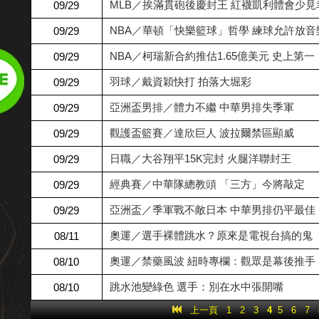
MLB／挨滿貫砲後慶封王 紅襪凱利體會少見
09/29
新聞網
NBA／華頓「快樂籃球」哲學 練球允許放音
09/29
新聞網
NBA／柯瑞新合約推估1.65億美元 史上第一
09/29
羽球／戴資穎快打 拍落大堀彩
09/29
新聞網
亞洲盃男排／體力不繼 中華男排失季軍
09/29
新聞網
觀護盃籃賽／達欣巨人 波拉爾禁區顯威
09/29
新聞網
日職／大谷翔平15K完封 火腿洋聯封王
09/29
經典賽／中華隊總教頭 「三方」今將敲定
09/29
新聞網
亞洲盃／季軍戰不敵日本 中華男排仍平最佳
09/29
新聞網
奧運／選手裸體跳水？原來是電視台搞的鬼
08/11
奧運／禁藥風波 紐時專欄：觀眾是幕後推手
08/10
新聞網
跳水池變綠色 選手：別在水中張開嘴
08/10
新聞網
上一頁
1
2
3
4
5
6
7